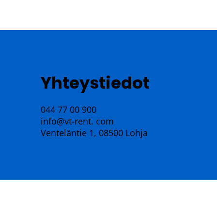
Yhteystiedot
044 77 00 900
info@vt-rent. com
Venteläntie 1, 08500 Lohja