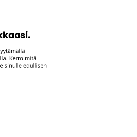
kkaasi.
Nimi:
*
 pyytämällä
Sähköpostiosoite:
*
la. Kerro mitä
e sinulle edullisen
Puhelinnumero:
*
Mitä laitteita tarvitset?
*
Kuinka pitkäksi aikaa tarvitse