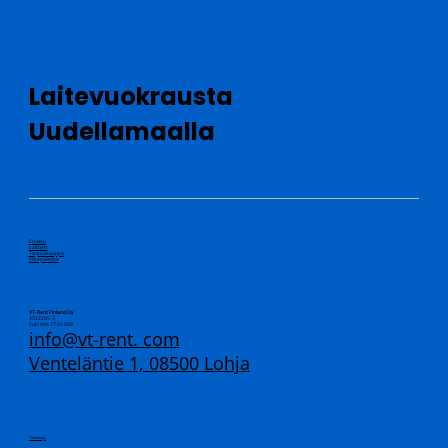
Laitevuokrausta
Uudellamaalla
Etusivu
Laitteet
Tarjouskauppa
Yhteystiedot
VT-Rent Finland Oy
3322295-3
Puh: 044 77 00 900
info@vt-rent. com
Venteläntie 1, 08500 Lohja
Tietosuoja