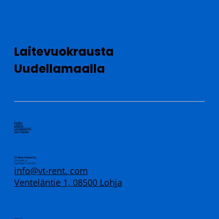
Laitevuokrausta
Uudellamaalla
Etusivu
Laitteet
Tarjouskauppa
Yhteystiedot
VT-Rent Finland Oy
3322295-3
Puh: 044 77 00 900
info@vt-rent. com
Venteläntie 1, 08500 Lohja
Tietosuoja