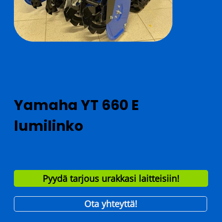
Yamaha YT 660 E
lumilinko
Pyydä tarjous urakkasi laitteisiin!
Ota yhteyttä!