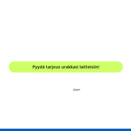
Mitä laitteita tarvitset?
*
Kuinka pitkäksi aikaa tarvitset laitteet?
*
Pyydä tarjous urakkasi laitteisiin!
Tietosuoja