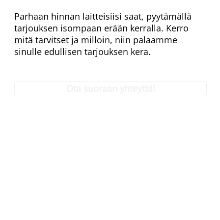
Parhaan hinnan laitteisiisi saat, pyytämällä
tarjouksen isompaan erään kerralla. Kerro
mitä tarvitset ja milloin, niin palaamme
sinulle edullisen tarjouksen kera.
Ota suoraan yhteyttä!
Nimi:
*
Sähköpostiosoite:
*
Puhelinnumero:
*