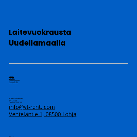
Laitevuokrausta
Uudellamaalla
Etusivu
Laitteet
Tarjouskauppa
Yhteystiedot
VT-Rent Finland Oy
3322295-3
Puh: 044 77 00 900
info@vt-rent. com
Venteläntie 1, 08500 Lohja
Tietosuoja