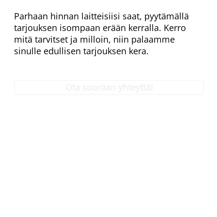
Parhaan hinnan laitteisiisi saat, pyytämällä
tarjouksen isompaan erään kerralla. Kerro
mitä tarvitset ja milloin, niin palaamme
sinulle edullisen tarjouksen kera.
Ota suoraan yhteyttä!
Nimi:
*
Sähköpostiosoite:
*
Puhelinnumero:
*