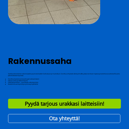
Rakennussaha
Vankkarakenteinen rakennussaha puumateriaalien katkaisuun ja muotoiluun. Soveltuu erityisesti ulkotyömaille, joissa tarvitaan nopeaa ja luotettavaa sahatarkkuutta
päivittäisessä käytössä.
Soveltuu lautatavaran ja levyjen sahaamiseen
Vakaa runko ja selkeä käyttö
Sähkökäyttöinen – suunniteltu ulkokäyttöön
Kestää kovaa käyttöä ja työmaaympäristöä
Pyydä tarjous urakkasi laitteisiin!
Ota yhteyttä!