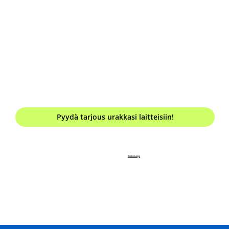
Mitä laitteita tarvitset?
*
Kuinka pitkäksi aikaa tarvitset laitteet?
*
Pyydä tarjous urakkasi laitteisiin!
Tietosuoja